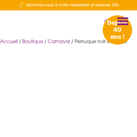
Abonnez-vous à notre newsletter et recevez 10%
Depuis
40
ans !
Accueil
/
Boutique
/
Carnaval
/ Perruque noir et rouge