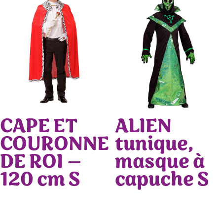
CAPE ET
ALIEN
COURONNE
tunique,
DE ROI –
masque à
120 cm S
capuche S