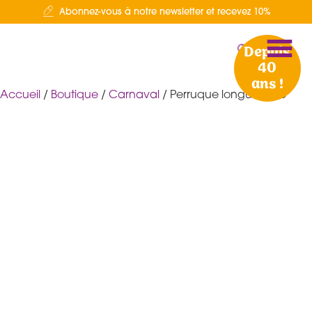
Abonnez-vous à notre newsletter et recevez 10%
Depuis
40
ans !
Accueil
/
Boutique
/
Carnaval
/ Perruque longue grise