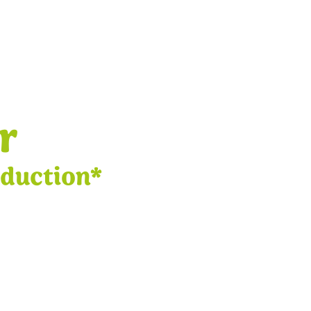
r
éduction*