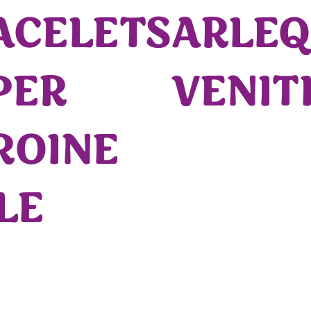
ACELETS
ARLEQ
PER
VENIT
ROINE
LE