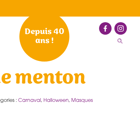
Depuis 40
ans !
e menton
gories :
Carnaval
,
Halloween
,
Masques