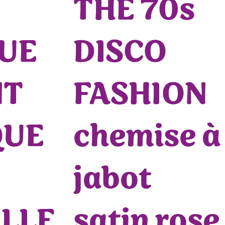
THE 70s
UE
DISCO
NT
FASHION
QUE
chemise à
jabot
LLE
satin rose