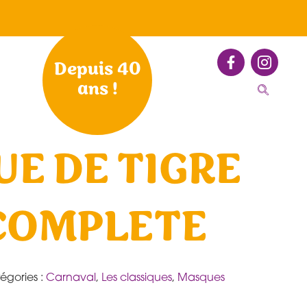
Depuis 40
ans !
E DE TIGRE
COMPLETE
égories :
Carnaval
,
Les classiques
,
Masques