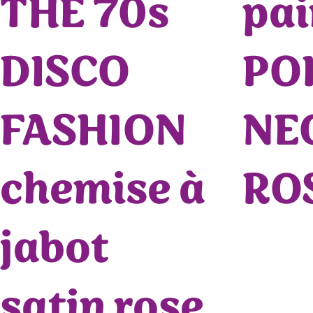
THE 70s
pai
DISCO
PO
FASHION
NE
chemise à
RO
jabot
satin rose