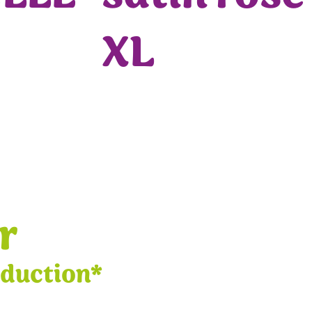
XL
r
éduction*