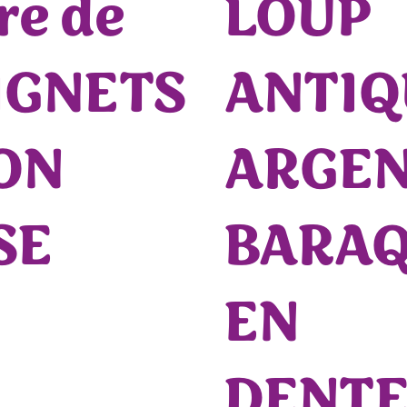
re de
LOUP
IGNETS
ANTIQ
ON
ARGE
SE
BARA
EN
DENTE