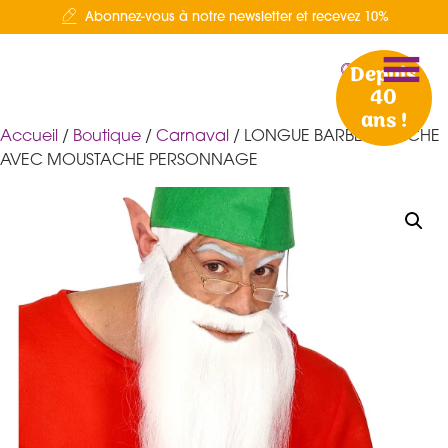
Abonnez-vous à notre newsletter et recevez 10%
Depuis
40
ans !
Accueil
/
Boutique
/
Carnaval
/ LONGUE BARBE BLANCHE
AVEC MOUSTACHE PERSONNAGE