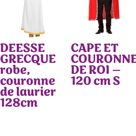
DEESSE
CAPE ET
GRECQUE
COURONN
robe,
DE ROI –
couronne
120 cm S
de laurier
128cm