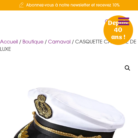
Abonnez-vous à notre newsletter et recevez 10%
Depuis
40
ans !
Accueil
/
Boutique
/
Carnaval
/ CASQUETTE CAPITAINE DE
LUXE