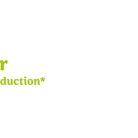
r
éduction*