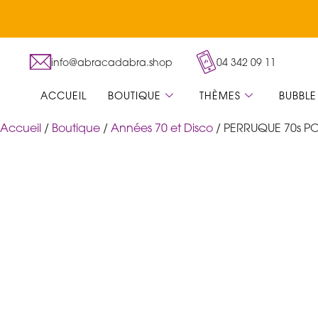
info@abracadabra.shop
04 342 09 11
ACCUEIL
BOUTIQUE
THÈMES
BUBBLE
Accueil
/
Boutique
/
Années 70 et Disco
/ PERRUQUE 70s PO