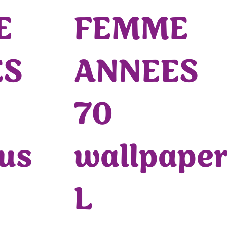
E
FEMME
ES
ANNEES
70
us
wallpape
L