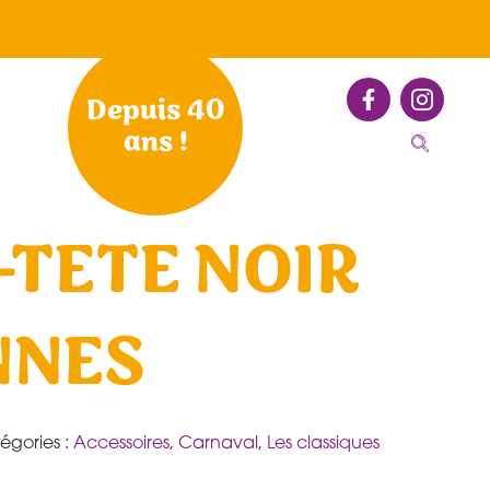
Depuis 40
ans !
-TETE NOIR
NNES
égories :
Accessoires
,
Carnaval
,
Les classiques