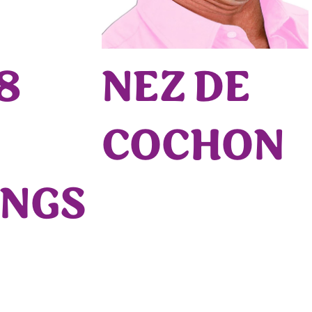
 8
NEZ DE
COCHON
INGS