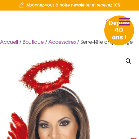
Abonnez-vous à notre newsletter et recevez 10%
Depuis
40
ans !
Accueil
/
Boutique
/
Accessoires
/ Serre-tête ange rouge