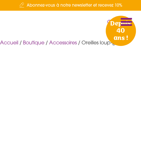
Abonnez-vous à notre newsletter et recevez 10%
Depuis
40
ans !
Accueil
/
Boutique
/
Accessoires
/ Oreilles loup-garou