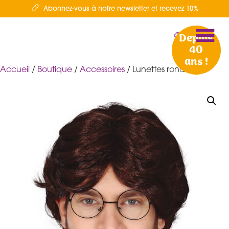
Abonnez-vous à notre newsletter et recevez 10%
Depuis
40
ans !
Accueil
/
Boutique
/
Accessoires
/ Lunettes rondes