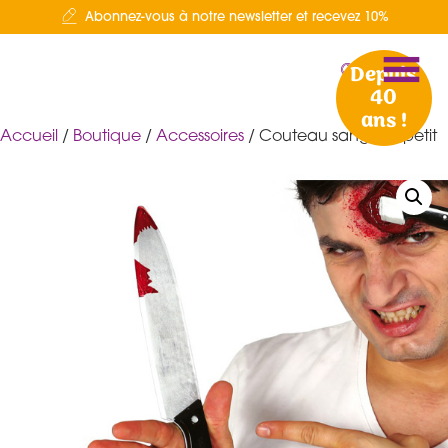
Abonnez-vous à notre newsletter et recevez 10%
Depuis
40
ans !
Accueil
/
Boutique
/
Accessoires
/ Couteau sanglant petit